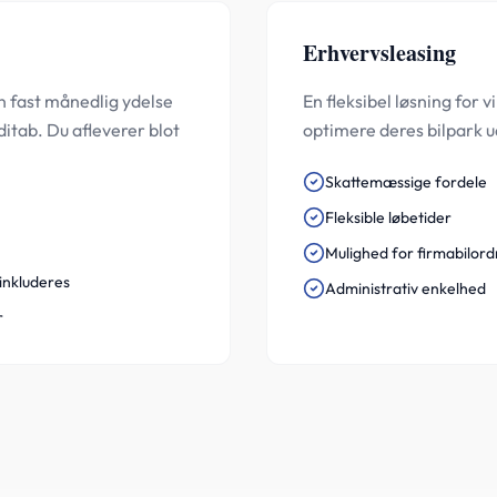
Erhvervsleasing
en fast månedlig ydelse
En fleksibel løsning for
tab. Du afleverer blot
optimere deres bilpark u
Skattemæssige fordele
Fleksible løbetider
Mulighed for firmabilord
inkluderes
Administrativ enkelhed
r