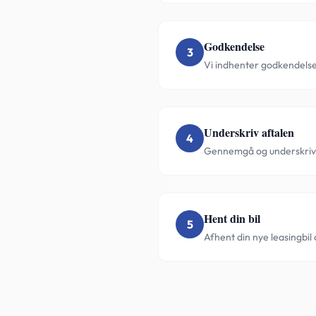
Godkendelse
3
Vi indhenter godkendelse o
Underskriv aftalen
4
Gennemgå og underskriv l
Hent din bil
5
Afhent din nye leasingbil 